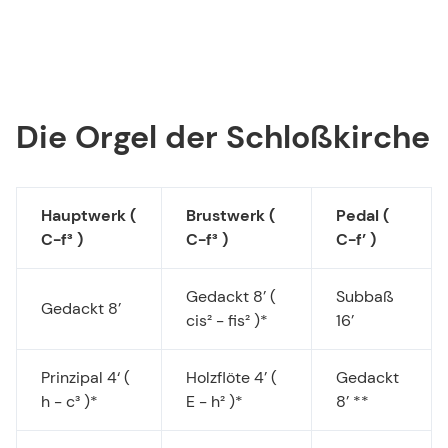
Die Orgel der Schloßkirche
Hauptwerk (
Brustwerk (
Pedal (
C-f³ )
C-f³ )
C-f’ )
Gedackt 8’ (
Subbaß
Gedackt 8’
cis² - fis² )*
16’
Prinzipal 4‘ (
Holzflöte 4’ (
Gedackt
h - c³ )*
E - h² )*
8’ **