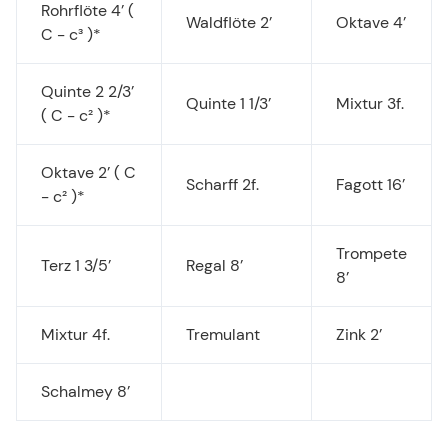
Rohrflöte 4’ (
Waldflöte 2’
Oktave 4’
C - c³ )*
Quinte 2 2/3’
Quinte 1 1/3’
Mixtur 3f.
( C - c² )*
Oktave 2’ ( C
Scharff 2f.
Fagott 16’
- c² )*
Trompete
Terz 1 3/5’
Regal 8’
8’
Mixtur 4f.
Tremulant
Zink 2’
Schalmey 8’