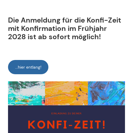
Herzlich willkommen bei
Ihrer Kirchengemeinde
Die Anmeldung für die Konfi-Zeit
Ahrensburg!
mit Konfirmation im Frühjahr
2028 ist ab sofort möglich!
Entdecken Sie hier alles Wissenswerte über unsere
lebendige Gemeinschaft und aktuelle
Veranstaltungen. Wir freuen uns darauf, Sie auch
persönlich begrüßen zu dürfen.
...hier entlang!